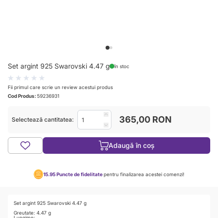
View larger image
View larger image
Set argint 925 Swarovski 4.47 g
în stoc
Fii primul care scrie un review acestui produs
Cod Produs:
59236931
365,00 RON
Selectează cantitatea:
Adaugă în coș
15.95
Puncte de fidelitate
pentru finalizarea acestei comenzi!
Set argint 925 Swarovski 4.47 g
Greutate: 4.47 g
Lungime: