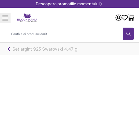
Descopera promotiile momentului
Mergeți la Conținut
Căutare
Set argint 925 Swarovski 4.47 g