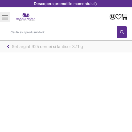
Descopera promotiile momentului
Mergeți la Conținut
Căutare
Set argint 925 cercei si lantisor 3.11 g