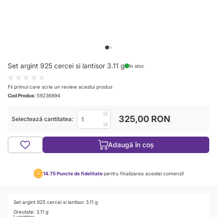
View larger image
View larger image
Set argint 925 cercei si lantisor 3.11 g
în stoc
Fii primul care scrie un review acestui produs
Cod Produs:
59236894
325,00 RON
Selectează cantitatea:
Adaugă în coș
14.75
Puncte de fidelitate
pentru finalizarea acestei comenzi!
Set argint 925 cercei si lantisor 3.11 g
Greutate: 3.11 g
Lungime: