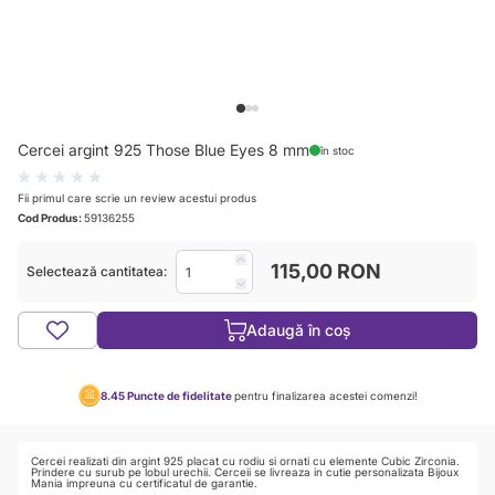
View larger image
View larger image
View larger image
Cercei argint 925 Those Blue Eyes 8 mm
în stoc
Fii primul care scrie un review acestui produs
Cod Produs:
59136255
115,00 RON
Selectează cantitatea:
Adaugă în coș
8.45
Puncte de fidelitate
pentru finalizarea acestei comenzi!
Cercei realizati din argint 925 placat cu rodiu si ornati cu elemente Cubic Zirconia.
Prindere cu surub pe lobul urechii. Cerceii se livreaza in cutie personalizata Bijoux
Mania impreuna cu certificatul de garantie.