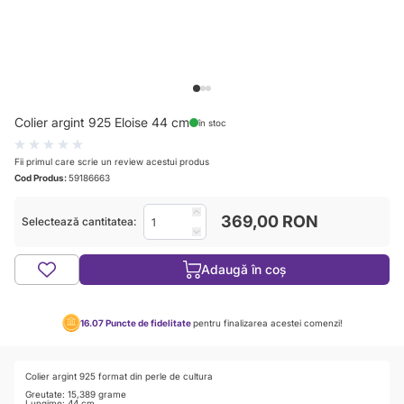
View larger image
View larger image
View larger image
Colier argint 925 Eloise 44 cm
în stoc
Fii primul care scrie un review acestui produs
Cod Produs:
59186663
369,00 RON
Selectează cantitatea:
Adaugă în coș
16.07
Puncte de fidelitate
pentru finalizarea acestei comenzi!
Colier argint 925 format din perle de cultura
Greutate: 15,389 grame
Lungime: 44 cm