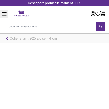
Descopera promotiile momentului
Mergeți la Conținut
Căutare
Colier argint 925 Eloise 44 cm