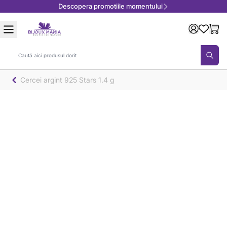
Descopera promotiile momentului
Mergeți la Conținut
Căutare
Cercei argint 925 Stars 1.4 g