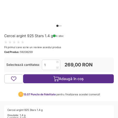
View larger image
View larger image
View larger image
Cercei argint 925 Stars 1.4 g
în stoc
Fii primul care scrie un review acestui produs
Cod Produs:
59208259
269,00 RON
Selectează cantitatea:
Adaugă în coș
13.07
Puncte de fidelitate
pentru finalizarea acestei comenzi!
Cercei argint 925 Stars 1.4 g
Greutate: 1.4 g
Lungime: 2 cm