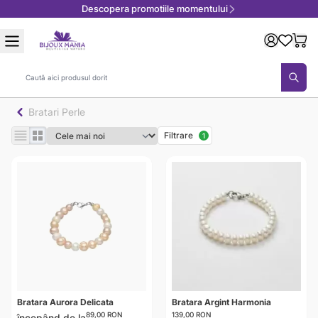
Descopera promotiile momentului
Mergeți la Conținut
Căutare
Bratari Perle
Filtrare
1
Bratara Aurora Delicata
Bratara Argint Harmonia
89,00 RON
139,00 RON
începând de la