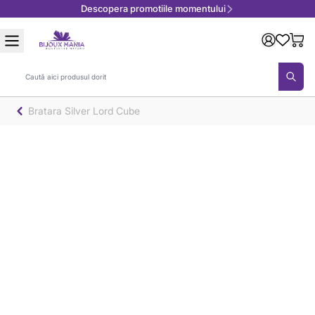
Descopera promotiile momentului
Mergeți la Conținut
Căutare
Bratara Silver Lord Cube