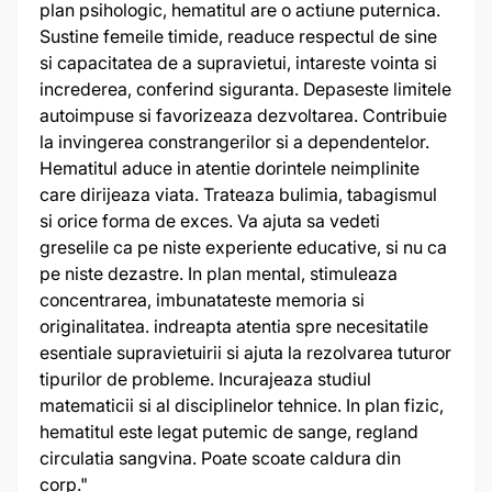
plan psihologic, hematitul are o actiune puternica.
Sustine femeile timide, readuce respectul de sine
si capacitatea de a supravietui, intareste vointa si
increderea, conferind siguranta. Depaseste limitele
autoimpuse si favorizeaza dezvoltarea. Contribuie
la invingerea constrangerilor si a dependentelor.
Hematitul aduce in atentie dorintele neimplinite
care dirijeaza viata. Trateaza bulimia, tabagismul
si orice forma de exces. Va ajuta sa vedeti
greselile ca pe niste experiente educative, si nu ca
pe niste dezastre. In plan mental, stimuleaza
concentrarea, imbunatateste memoria si
originalitatea. indreapta atentia spre necesitatile
esentiale supravietuirii si ajuta la rezolvarea tuturor
tipurilor de probleme. Incurajeaza studiul
matematicii si al disciplinelor tehnice. In plan fizic,
hematitul este legat putemic de sange, regland
circulatia sangvina. Poate scoate caldura din
corp."