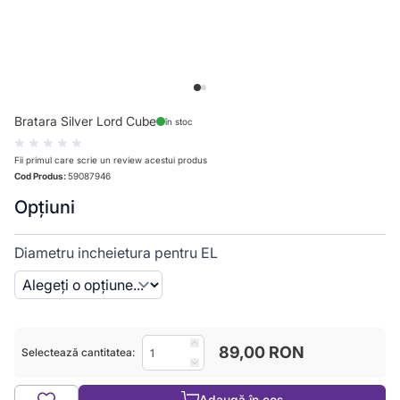
View larger image
View larger image
Bratara Silver Lord Cube
în stoc
Fii primul care scrie un review acestui produs
Cod Produs:
59087946
Opțiuni
Diametru incheietura pentru EL
89,00 RON
Selectează cantitatea:
Adaugă în coș