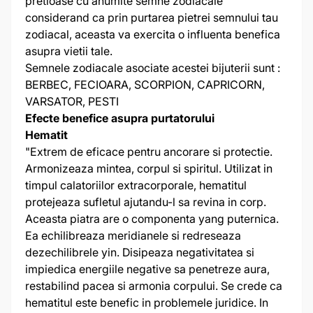
pretioase cu anumite semne zodiacale
considerand ca prin purtarea pietrei semnului tau
zodiacal, aceasta va exercita o influenta benefica
asupra vietii tale.
Semnele zodiacale asociate acestei bijuterii sunt :
BERBEC, FECIOARA, SCORPION, CAPRICORN,
VARSATOR, PESTI
Efecte benefice asupra purtatorului
Hematit
"Extrem de eficace pentru ancorare si protectie.
Armonizeaza mintea, corpul si spiritul. Utilizat in
timpul calatoriilor extracorporale, hematitul
protejeaza sufletul ajutandu-l sa revina in corp.
Aceasta piatra are o componenta yang puternica.
Ea echilibreaza meridianele si redreseaza
dezechilibrele yin. Disipeaza negativitatea si
impiedica energiile negative sa penetreze aura,
restabilind pacea si armonia corpului. Se crede ca
hematitul este benefic in problemele juridice. In