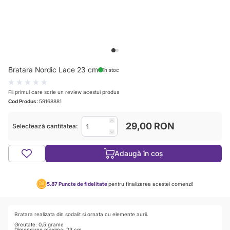
View larger image
View larger image
Bratara Nordic Lace 23 cm
în stoc
Fii primul care scrie un review acestui produs
Cod Produs:
59168881
29,00 RON
Selectează cantitatea:
Adaugă în coș
5.87
Puncte de fidelitate
pentru finalizarea acestei comenzi!
Bratara realizata din sodalit si ornata cu elemente aurii.
Greutate: 0,5 grame
Dimensiune maxima: 23 cm