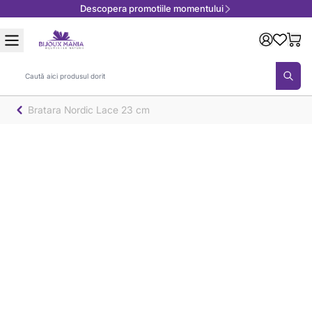
Descopera promotiile momentului
Mergeți la Conținut
Căutare
Bratara Nordic Lace 23 cm