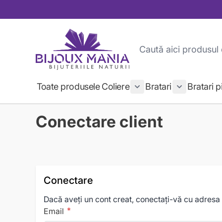
Mergeți la Conținut
Căutare
Toate produsele
Coliere
Bratari
Bratari p
Show submenu for Colie
Show submen
Conectare client
Conectare
Dacă aveți un cont creat, conectați-vă cu adresa
Email