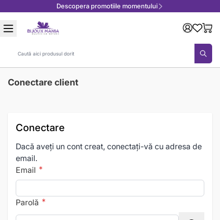
Descopera promotiile momentului
Mergeți la Conținut
Căutare
Conectare client
Conectare
Dacă aveți un cont creat, conectați-vă cu adresa de
email.
Email
Parolă