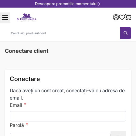
Descopera promotiile momentului
Mergeți la Conținut
Căutare
Conectare client
Conectare
Dacă aveți un cont creat, conectați-vă cu adresa de
email.
Email
Parolă