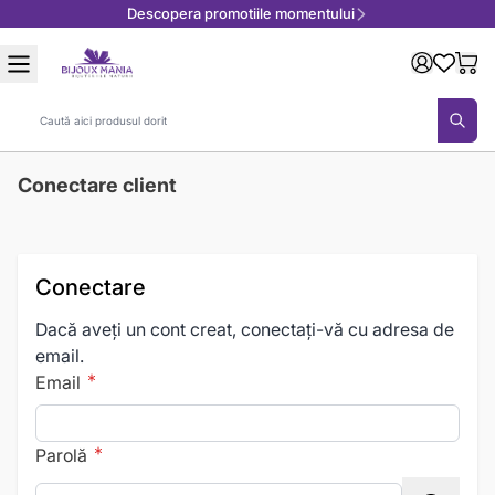
Descopera promotiile momentului
Mergeți la Conținut
Căutare
Conectare client
Conectare
Dacă aveți un cont creat, conectați-vă cu adresa de
email.
Email
Parolă