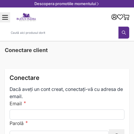
Descopera promotiile momentului
Mergeți la Conținut
Căutare
Conectare client
Conectare
Dacă aveți un cont creat, conectați-vă cu adresa de
email.
Email
Parolă